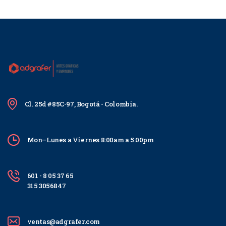
Cl. 25d #85C-97, Bogotá - Colombia.
Mon–Lunes a Viernes 8:00am a 5:00pm
601 - 8 05 37 65
315 3056847
ventas@adgrafer.com